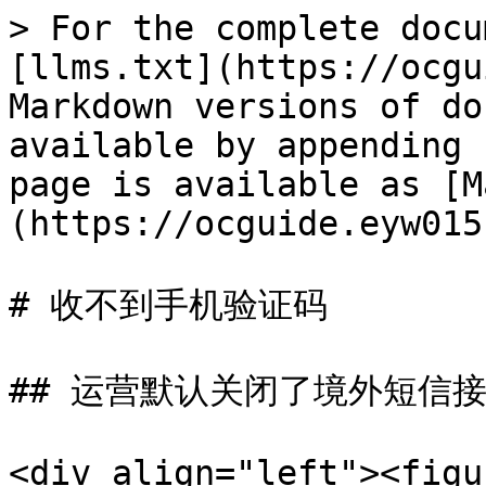
> For the complete docu
[llms.txt](https://ocgu
Markdown versions of do
available by appending 
page is available as [M
(https://ocguide.eyw015
# 收不到手机验证码

## 运营默认关闭了境外短信接
<div align="left"><figu