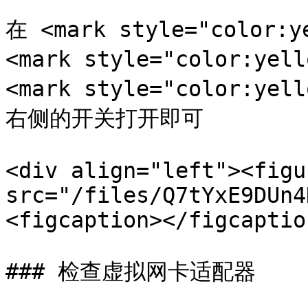
在 <mark style="color:y
<mark style="color:yel
<mark style="color:ye
右侧的开关打开即可

<div align="left"><figu
src="/files/Q7tYxE9DUn4
<figcaption></figcaptio
### 检查虚拟网卡适配器
