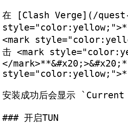
在 [Clash Verge](/quest-
style="color:yellow;"
<mark style="color:ye
击 <mark style="color:
</mark>**&#x20;>&#x20;*
style="color:yellow;">*
安装成功后会显示 `Current St
### 开启TUN
